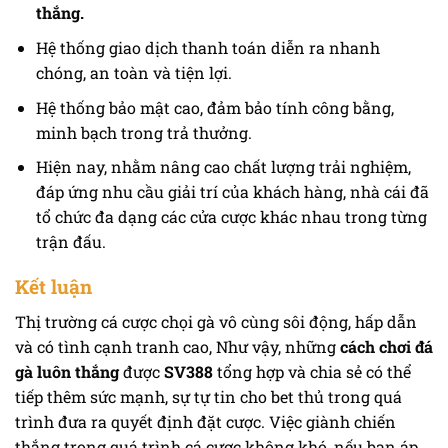
thắng.
Hệ thống giao dịch thanh toán diễn ra nhanh
chóng, an toàn và tiện lợi.
Hệ thống bảo mật cao, đảm bảo tính công bằng,
minh bạch trong trả thưởng.
Hiện nay, nhằm nâng cao chất lượng trải nghiệm,
đáp ứng nhu cầu giải trí của khách hàng, nhà cái đã
tổ chức đa dạng các cửa cược khác nhau trong từng
trận đấu.
Kết luận
Thị trường cá cược chọi gà vô cùng sôi động, hấp dẫn
và có tình cạnh tranh cao, Như vậy, những
cách chơi đá
gà luôn thắng
được
SV388
tổng hợp và chia sẻ có thể
tiếp thêm sức mạnh, sự tự tin cho bet thủ trong quá
trình đưa ra quyết định đặt cược. Việc giành chiến
thắng trong quá trình cá cược không khó, nếu bạn áp