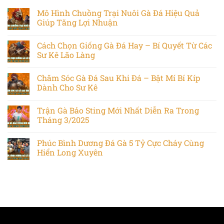
Mô Hình Chuồng Trại Nuôi Gà Đá Hiệu Quả
Giúp Tăng Lợi Nhuận
Cách Chọn Giống Gà Đá Hay – Bí Quyết Từ Các
Sư Kê Lão Làng
Chăm Sóc Gà Đá Sau Khi Đá – Bật Mí Bí Kíp
Dành Cho Sư Kê
Trận Gà Bảo Sting Mới Nhất Diễn Ra Trong
Tháng 3/2025
Phúc Bình Dương Đá Gà 5 Tỷ Cực Cháy Cùng
Hiển Long Xuyên