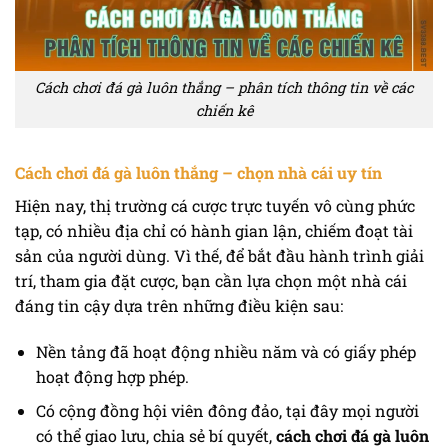
Cách chơi đá gà luôn thắng – phân tích thông tin về các
chiến kê
Cách chơi đá gà luôn thắng – chọn nhà cái uy tín
Hiện nay, thị trường cá cược trực tuyến vô cùng phức
tạp, có nhiều địa chỉ có hành gian lận, chiếm đoạt tài
sản của người dùng. Vì thế, để bắt đầu hành trình giải
trí, tham gia đặt cược, bạn cần lựa chọn một nhà cái
đáng tin cậy dựa trên những điều kiện sau:
Nền tảng đã hoạt động nhiều năm và có giấy phép
hoạt động hợp phép.
Có cộng đồng hội viên đông đảo, tại đây mọi người
có thể giao lưu, chia sẻ bí quyết,
cách chơi đá gà luôn