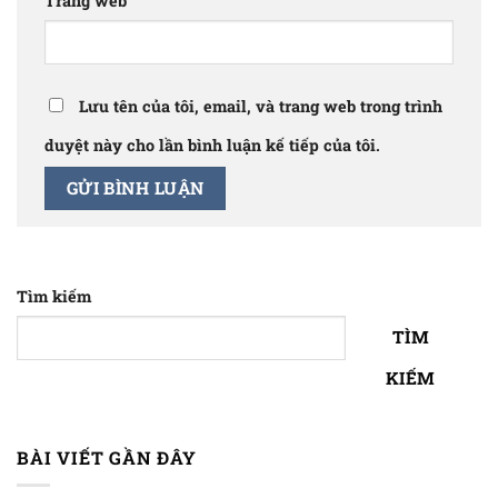
Trang web
Lưu tên của tôi, email, và trang web trong trình
duyệt này cho lần bình luận kế tiếp của tôi.
Tìm kiếm
TÌM
KIẾM
BÀI VIẾT GẦN ĐÂY