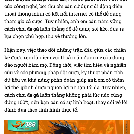
của công nghệ, bet thủ chỉ cần sử dụng di động điện
thoại thông minh có kết nối internet có thể dễ dàng
tham gia cá cược. Tuy nhiên, anh em cần nắm vững
cách chơi đá gà luôn thắng
để dễ dàng soi kèo, đưa ra
lựa chọn phù hợp, thu về thưởng lớn.
Hiện nay, việc theo dõi những trận đấu giữa các chiến
kê được xem là niềm vui thoả mãn đam mê của đông
đảo người hâm mộ. Đồng thời, việc tìm hiểu và nghiên
cứu về các phương pháp đặt cược, kỹ thuật phân tích
dữ liệu và khả năng phán đoán giúp anh em có thêm
lợi thế, giành được nguồn lợi nhuận tối đa. Tuy nhiên,
cách chơi đá gà luôn thắng
không phải lúc nào cũng
đúng 100%, nên bạn cần có sự linh hoạt, thay đổi về lối
đánh dựa theo tình hình thực tế.