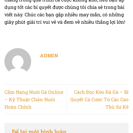
dụng tốt các bí quyết được chúng tôi chia sẻ trong bài
viết này. Chúc các bạn gặp nhiều may mắn, có những
giây phút giải trí vui vẻ và đem về nhiều thắng lợi lớn!
ADMIN
Cẩm Nang Nuôi Gà Online
Cách Đọc Kèo Đá Gà – Bí
– Kỹ Thuật Chăn Nuôi
Quyết Cá Cược Từ Các Cao
Hoàn Chỉnh
Thủ Sư Kê
Để lại một bình luận