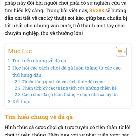
pháp này đòi hỏi người chơi phải có sự nghiên cứu và
tìm hiểu kỹ càng. Trong bài viết này,
SV388
sẽ hướng
dẫn chi tiết về các kỹ thuật soi kèo, giúp bạn chuẩn bị
tốt nhất cho những ván cược, trở thành một tay chơi
chuyên nghiệp, thu về thưởng lớn!
Mục Lục
Tìm hiểu chung về đá gà
Học hỏi các cách chơi đá gà luôn thắng từ các cao
thủ hàng đầu
Thuộc lòng quy luật và cách thức đặt cược
Phân tích kỹ các thành tích của những chiến kê
Cách chơi đá gà luôn thắng – chọn nhà cái uy tín
Kết luận
Tìm hiểu chung về đá gà
Hình thức cá cược chọi gà trực tuyến có tiền thân từ lối
chơi truyền thống. Hiện nay, với sự phát triển vượt bậc