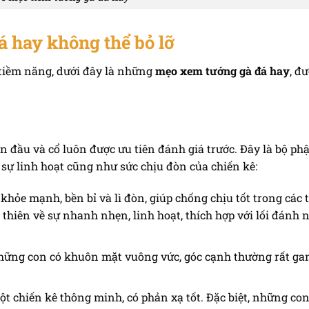
 hay không thể bỏ lỡ
tiềm năng, dưới đây là những
mẹo xem tướng gà đá hay
, đ
hần đầu và cổ luôn được ưu tiên đánh giá trước. Đây là bộ p
 sự linh hoạt cũng như sức chịu đòn của chiến kê:
khỏe mạnh, bền bỉ và lì đòn, giúp chống chịu tốt trong các 
 thiên về sự nhanh nhẹn, linh hoạt, thích hợp với lối đánh 
hững con có khuôn mặt vuông vức, góc cạnh thường rất gan
t chiến kê thông minh, có phản xạ tốt. Đặc biệt, những co