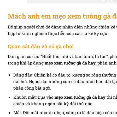
Mách anh em mẹo xem tướng gà đá
Để giúp người chơi dễ dàng nhận diện những chiến kê 
hợp từ kinh nghiệm thực tiễn của các sư kê kỳ cựu.
Quan sát đầu và cổ gà chọi
Dân gian có câu “Nhất thủ, nhì vĩ, tam hình, tứ túc”, p
trọng khi áp dụng
mẹo xem tướng gà đá hay
, phản ánh
Dáng đầu: Chiến kê có đầu to, xương sọ rộng thường 
dài hơi. Ngược lại những con có đầu nhỏ thon dài lại
phản công bất ngờ.
Khuôn mặt: Dựa vào
mẹo xem tướng gà đá hay
thì n
chiến và không ngán bất kỳ đối thủ nào.
Mắt: Đôi mắt nhanh nhẹn, sáng rõ là dấu hiệu của mộ