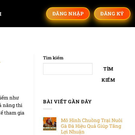
ĐĂNG NHẬP
ĐĂNG KÝ
I
n
Tìm kiếm
TÌM
KIẾM
điểm như
BÀI VIẾT GẦN ĐÂY
ả năng thi
ể tham gia
Mô Hình Chuồng Trại Nuôi
Gà Đá Hiệu Quả Giúp Tăng
Lợi Nhuận