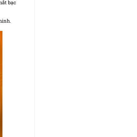
mắt bạc
minh.