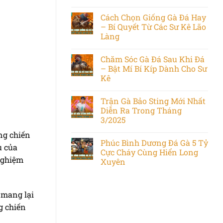
Cách Chọn Giống Gà Đá Hay
– Bí Quyết Từ Các Sư Kê Lão
Làng
Chăm Sóc Gà Đá Sau Khi Đá
– Bật Mí Bí Kíp Dành Cho Sư
Kê
Trận Gà Bảo Sting Mới Nhất
Diễn Ra Trong Tháng
3/2025
ng chiến
Phúc Bình Dương Đá Gà 5 Tỷ
u của
Cực Cháy Cùng Hiển Long
 nghiệm
Xuyên
 mang lại
g chiến