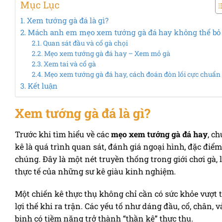
Mục Lục
Xem tướng gà đá là gì?
Mách anh em mẹo xem tướng gà đá hay không thể bỏ 
Quan sát đầu và cổ gà chọi
Mẹo xem tướng gà đá hay – Xem mỏ gà
Xem tai và cổ gà
Mẹo xem tướng gà đá hay, cách đoán đòn lối cực chuẩn
Kết luận
Xem tướng gà đá là gì?
Trước khi tìm hiểu về các
mẹo xem tướng gà đá hay
, c
kê là quá trình quan sát, đánh giá ngoại hình, đặc đ
chúng. Đây là một nét truyền thống trong giới chơi gà
thực tế của những sư kê giàu kinh nghiệm.
Một chiến kê thực thụ không chỉ cần có sức khỏe vượt 
lợi thế khi ra trận. Các yếu tố như dáng đầu, cổ, chân
binh có tiềm năng trở thành “thần kê” thực thụ.