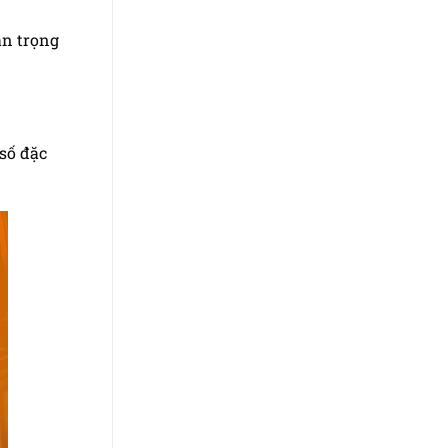
an trọng
 số đặc