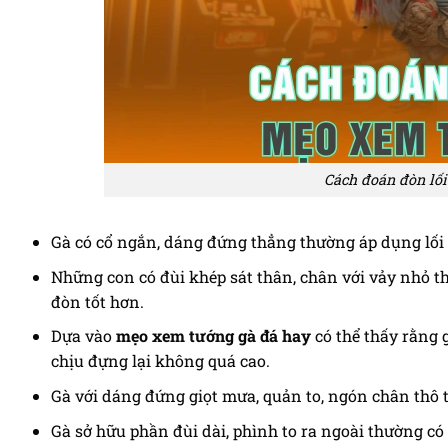
Cách đoán đòn lố
Gà có cổ ngắn, dáng đứng thẳng thường áp dụng lối 
Những con có đùi khép sát thân, chân với vảy nhỏ th
đòn tốt hơn.
Dựa vào
mẹo xem tướng gà đá hay
có thể thấy rằng 
chịu đựng lại không quá cao.
Gà với dáng đứng giọt mưa, quản to, ngón chân thô 
Gà sở hữu phần đùi dài, phình to ra ngoài thường có l