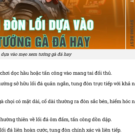
i dựa vào mẹo xem tướng gà đá hay
chơi dọc hầu hoặc tấn công vào mang tai đối thủ.
ường sở hữu lối đá quản ngắn, tung đòn trực tiếp với khả 
gà chọi có mặt dài, cổ dài thường ra đòn sắc bén, hiểm hóc
thường thiên về lối đá ôm đấm, tấn công dồn dập.
ối đá liên hoàn cước, tung đòn chính xác và liên tiếp.