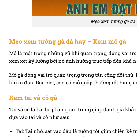
Mẹo xem tướng gà đá 
Mẹo xem tướng gà đá hay – Xem mỏ gà
Mỏ là một trong những vũ khí quan trọng, đóng vai trò
xem xét kỹ lưỡng bởi nó ảnh hưởng trực tiếp đến khả n
Mỏ gà đóng vai trò quan trọng trong tấn công đối thủ
khi ra đòn. Đặc biệt, con có mỏ quặp thường rất hung d
Xem tai và cổ gà
Tai và cổ là hai bộ phận quan trọng giúp đánh giá khả
dựa vào tai và cổ như sau:
Tai: Tai nhỏ, sát vào đầu là tướng tốt giúp chiến kê 